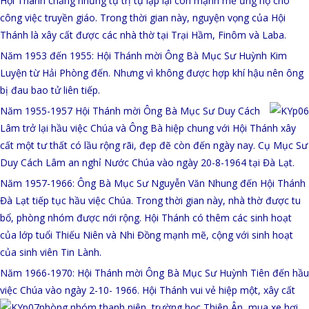
Hội Thánh chẳng những tự trị tự lập lại còn mạnh mẽ ủng hộ cho
công việc truyền giáo. Trong thời gian này, nguyện vọng của Hội
Thánh là xây cất được các nhà thờ tại Trại Hầm, Finôm và Laba.
Năm 1953 đến 1955: Hội Thánh mời Ông Bà Mục Sư Huỳnh Kim
Luyện từ Hải Phòng đến. Nhưng vì không được hợp khí hậu nên ông
bị đau bao tử liên tiếp.
Năm 1955-1957 Hội Thánh mời Ông Bà Mục Sư Duy Cách
Lâm
trở lại hầu việc Chúa và Ông Bà hiệp chung với Hội Thánh xây
cất một tư thất có lầu rộng rãi, đẹp đẽ còn đến ngày nay. Cụ Mục Sư
Duy Cách Lâm an nghỉ Nước Chúa vào ngày 20-8-1964 tại Đà Lạt.
Năm 1957-1966: Ông Bà Mục Sư Nguyễn Văn Nhung đến Hội Thánh
Đà Lạt tiếp tục hầu việc Chúa. Trong thời gian này, nhà thờ được tu
bổ, phòng nhóm được nới rộng. Hội Thánh có thêm các sinh hoạt
của lớp tuổi Thiếu Niên và Nhi Đồng mạnh mẽ, cộng với sinh hoạt
của sinh viên Tin Lành.
Năm 1966-1970: Hội Thánh mời Ông Bà Mục Sư Huỳnh Tiên đến hầu
việc Chúa vào ngày 2-10- 1966. Hội Thánh vui vẻ hiệp một, xây cất
phòng nhóm thanh niên, trường học Thiên Ân,
mua xe hơi