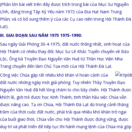
(Phần lớn bài viết trên đây được trích trong bài của Mục Sư Nguyễn
Lĩnh, đăng trong Tập Kỷ Yếu năm 1972 của Địa Hạt Nam Trung
Phần; và có bổ sung thêm ý của các Cụ cao niên trong Hội Thánh Đà
Lạt).
III. GIAI ĐOẠN SAU NĂM 1975 1975-1990:
Sau ngày Giải Phóng 30-4-1975, đất nước thống nhất, sinh hoạt của
Hội Thánh có nhiều thay đổi: Mục Sư Lê Khắc Tuyển chuyển về Bảo
Lộc, Ông bà Truyền Đạo Nguyễn Văn Huệ từ Thần Học Viện Nha
Trang chuyển đến làm Chủ Tọa mới của Hội Thánh Đà Lạt.
Công việc Chúa gặp rất nhiều khó khăn vì hoàn cảnh của
đất nước những ngày mới giải phóng. Tuy nhiên Thầy Truyền Đạo
Nguyễn Văn Huệ đã hết lòng chăm lo cho bầy chiên. Hội Thánh được
khích lệ, giới trẻ được học Kinh Thánh, tinh thần hầu việc Chúa vẫn
được nâng cao. Tạ ơn Chúa, Hội Thánh Đà Lạt dù trong cảnh thăng
trầm của thời cuộc đất nước, phải trải qua nhiều khó khăn trở ngại
của buổi giao thời, Chúa vẫn cho Hội Thánh được đứng vững, được
duy trì và phát triển để tiếp tục thi hành mạng lệnh của Chúa mà góp