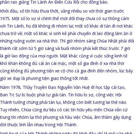
phần rao giảng Tin Lành Ân Điển Cứu Rỗi cho đồng bào.
Khởi đầu, số tín hữu thưa thớt, vắng nhiều so với thời gian trước
1975. Một số lo sợ vì chính thể mới đổi thay chưa có sự thông cảm
với Tin Lành, họ đã không đi nhóm lại; một số khác di tản đi nơi khác
chưa trở về; một số khác vì sinh kế phải chuyển đi lao động làm ăn ở
những ruộng vườn xa nhà thờ. Thì giờ nhóm sáng Chúa Nhật phải đổi
thành rất sớm từ 5 giờ sáng và buổi nhóm phải kết thúc trước 7 giờ
là giờ lao động của mọi người. Mặt khác cũng vì cuộc sống kinh tế
khó khăn không đủ cái ăn cái mặc, một số gia đình ở xa nhà thờ
cũng không đủ phương tiện xe cộ cho cả gia đình đến nhóm, lúc bấy
giờ xe đạp là phương tiện giao thông tốt nhất.
Năm 1978, Thầy Truyền Đạo Nguyễn Văn Huệ đi học tập cải tạo,
Ban Trị Sự bị buộc phải tự giải tán. Tín hữu lo sợ, công việc Hội
Thánh tưởng chừng phải tàn lụi, không còn biết tương lai thế nào.
Tuy nhiên, Chúa cũng dự liệu có các tín hữu yêu mến Chúa vẫn cứ
trung tín nhóm lại thờ phượng và hầu việc Chúa, âm thầm gây dựng
đời thuộc linh lẫn nhau trong Hội Thánh.
Sinh hoạt của Hội Thánh những ngày đó khởi đầu chỉ là mở cửa nhà