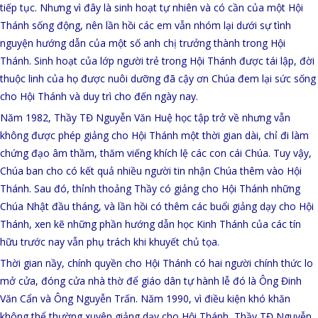
tiếp tục. Nhưng vì đây là sinh hoạt tự nhiên và có cần của một Hội
Thánh sống động, nên lần hồi các em vẫn nhóm lại dưới sự tình
nguyện hướng dẫn của một số anh chị trưởng thành trong Hội
Thánh. Sinh hoạt của lớp người trẻ trong Hội Thánh được tái lập, đời
thuộc linh của họ được nuôi dưỡng đã cậy ơn Chúa đem lại sức sống
cho Hội Thánh và duy trì cho đến ngày nay.
Năm 1982, Thầy TĐ Nguyễn Văn Huệ học tập trở về nhưng vẫn
không được phép giảng cho Hội Thánh một thời gian dài, chỉ đi làm
chứng đạo âm thầm, thăm viếng khích lệ các con cái Chúa. Tuy vậy,
Chúa ban cho có kết quả nhiều người tin nhận Chúa thêm vào Hội
Thánh. Sau đó, thỉnh thoảng Thầy có giảng cho Hội Thánh những
Chúa Nhật đầu tháng, và lần hồi có thêm các buổi giảng dạy cho Hội
Thánh, xen kẽ những phần hướng dẫn học Kinh Thánh của các tín
hữu trước nay vẫn phụ trách khi khuyết chủ tọa.
Thời gian nầy, chính quyền cho Hội Thánh có hai người chính thức lo
mở cửa, đóng cửa nhà thờ để giáo dân tự hành lễ đó là Ông Đinh
Văn Cẩn và Ông Nguyễn Trấn. Năm 1990, vì điều kiện khó khăn
không thể thường xuyên giảng dạy cho Hội Thánh, Thầy TĐ Nguyễn