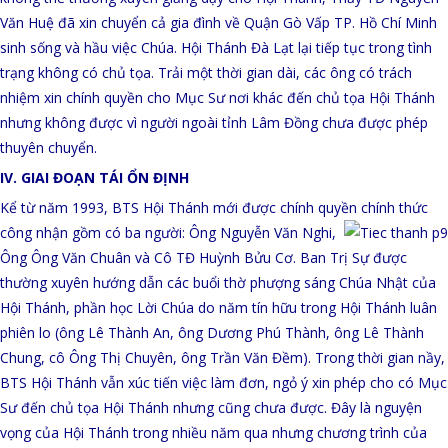
Văn Huệ đã xin chuyển cả gia đình về Quận Gò Vấp TP. Hồ Chí Minh
sinh sống và hầu việc Chúa. Hội Thánh Đà Lạt lại tiếp tục trong tình
trạng không có chủ tọa. Trải một thời gian dài, các ông có trách
nhiệm xin chính quyền cho Mục Sư nơi khác đến chủ tọa Hội Thánh
nhưng không được vì người ngoài tỉnh Lâm Đồng chưa được phép
thuyên chuyển.
IV. GIAI ĐOẠN TÁI ỔN ĐỊNH
Kể từ năm 1993, BTS Hội Thánh mới được chính quyền chính thức
công nhận gồm có ba người: Ông Nguyễn Văn Nghi,
Ông Ông Văn Chuân và Cô TĐ Huỳnh Bửu Cơ. Ban Trị Sự được
thường xuyên hướng dẫn các buổi thờ phượng sáng Chúa Nhật của
Hội Thánh, phần học Lời Chúa do năm tín hữu trong Hội Thánh luân
phiên lo (ông Lê Thành An, ông Dương Phú Thành, ông Lê Thành
Chung, cô Ông Thị Chuyên, ông Trần Văn Đềm). Trong thời gian nầy,
BTS Hội Thánh vẫn xúc tiến việc làm đơn, ngỏ ý xin phép cho có Mục
Sư đến chủ tọa Hội Thánh nhưng cũng chưa được. Đây là nguyện
vọng của Hội Thánh trong nhiều năm qua nhưng chương trình của