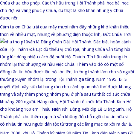
Chúa chưa cho phép. Các tín hữu trong Hội Thánh phải học bài học
chờ đợi và vâng phục ý Chúa, dù thật là khó khăn nhưng ý Chúa
được nên.
Cảm tạ ơn Chúa trải qua mấy mươi năm đầy những khó khăn thiếu
thốn về nhiều mặt, nhưng về phương diện thuộc linh, Đức Chúa Trời
vẫn là Đấng Chăn Dắt Hội Thánh.
Đặc biệt hoàn cảnh
của Hội Thánh Đà Lạt dù thiếu vị chủ tọa, nhưng Chúa vẫn từng hồi
từng lúc dùng nhiều cách để nuôi Hội
Thánh. Tín hữu vẫn trung tín
nhóm lại thờ phượng và hầu việc Chúa. Thêm vào đó có một số
đông tân tín hữu được lần hồi lớn lên, trưởng thành làm cho số người
thường xuyên nhóm lại trong Hội Thánh gia tăng. Năm 1995, BTS
quyết định xây sửa lại hàng rào cho cảnh quan nhà thờ được khang
trang và xây thêm phòng nhóm phụ ở phía sau tư thất có sức chứa
khoảng 200 người. Hàng năm, Hội Thánh tổ chức lớp Thánh Kinh Hè
cho khoảng 160 em Thiếu Niên Nhi Đồng. Mỗi dịp Lễ Giáng Sinh, Hội
Thánh phải che thêm rạp mà vẫn không đủ chỗ ngồi cho tín hữu vì
có nhiều tín hữu người dân tộc từ trong các làng mạc xa xôi ra dự lễ.
Năm 2000, khi Hội Thánh kỷ niệm 90 năm Tin Lành đến Việt Nam
(71