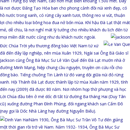
Nam Trung Bộ Việt Nam, cao hơn mặt biển khoảng 1.500 mét. Đây
là nơi được Đấng Tạo Hóa ban cho phong cảnh đồi núi xinh đẹp, có
hồ nước trong xanh, có rừng cây xanh tươi, thông reo vi vút, thuận
lợi cho nhiều loại bông hoa đua nở bốn mùa. Khí hậu Đà Lạt thật mát
mẻ, dễ chịu, là nơi nghỉ mát lý tưởng cho nhiều khách du lịch đến từ
mọi miền đất nước cũng như du khách nước ngoài.
Đức Chúa Trời yêu thương đồng bào Việt Nam tứ xứ
đã đến đây lập nghiệp, nên mùa Xuân 1929, Ngài sai Ông Bà Giáo s
ĩ
Jackson cùng Ông Bà Mục Sư Lê Văn Quế đến Đà Lạt mướn nhà ở
đường Minh Mạng, hiệp chung cầu nguyện, truyền ơn cứu r
ỗi c
ho
đồng bào. Tiếng chuông Tin Lành từ đó vang dội giữa nú
i đỏ rừng
xanh. Hội Thánh Đà Lạt được thành lập từ mùa Xuân năm 19
2
9, tính
đến nay (2009) đã được 80 năm. Nơi nhóm họp thờ phượng và học
Lời Chúa đầu tiên ở mé dốc đi tắt từ đường Ba tháng Hai (Duy Tân
cũ) xuống đường Phan Đình Phùng, đối ngang khách sạn Cẩm Đô
(nay gọi là Dốc Nhà Làng hay đường Nguyễn Biểu).
Năm 1930, Ông Bà Mục Sư Trần Vô Tư đến giảng
một thời gian rồi trở về Nam. Năm 1932- 1934, Ông Bà Mục Sư