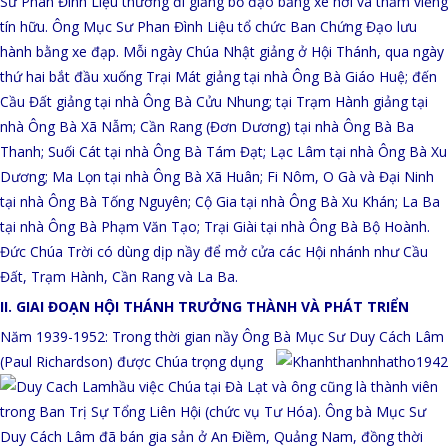
Sư Phan Đình Liệu thường đi giảng bố đạo bằng xe hơi và thăm viếng
tín hữu. Ông Mục Sư Phan Đình Liệu tổ chức Ban Chứng Đạo lưu
hành bằng xe đạp. Mỗi ngày Chúa Nhật giảng ở Hội Thánh, qua ngày
thứ hai bắt đầu xuống Trại Mát giảng tại nhà Ông Bà Giáo Huệ; đến
Cầu Đất giảng tại nhà Ông Bà Cửu Nhung; tại Trạm Hành giảng tại
nhà Ông Bà Xã Nẫm; Cần Rang (Đơn Dương) tại nhà Ông Bà Ba
Thanh; Suối Cát tại nhà Ông Bà Tám Đạt; Lạc Lâm tại nhà Ông Bà Xu
Dương; Ma Lọn tại nhà Ông Bà Xã Huân; Fi Nôm, O Gà và Đại Ninh
tại nhà Ông Bà Tống Nguyên; Cộ Gia tại nhà Ông Bà Xu Khán; La Ba
tại nhà Ông Bà Phạm Văn Tạo; Trại Giài tại nhà Ông Bà Bộ Hoành.
Đức Chúa Trời có dùng dịp nầy để mở cửa các Hội nhánh như Cầu
Đất, Trạm Hành, Cần Rang và La Ba.
II. GIAI ĐOẠN HỘI THÁNH TRƯỞNG THÀNH VÀ PHÁT TRIỂN
Năm 1939-1952: Trong thời gian nầy Ông Bà Mục Sư Duy Cách Lâm
(Paul Richardson) được Chúa trọng
dụng
hầu việc Chúa tại
Đà Lạt và ông cũng là thành viên
trong Ban Trị Sự Tổng Liên Hội (chức vụ Tư Hóa).
Ông bà Mục Sư
Duy Cách Lâm đã bán gia sản ở An Điềm, Quảng Nam, đồng thời