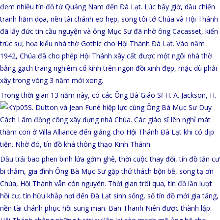
đem nhiều tín đồ từ Quảng Nam đến Đà Lạt. Lúc bấy giờ, dầu chiến
tranh hăm dọa, nền tài chánh eo hẹp, song tôi tớ Chúa và Hội Thánh
đã
lấy đức tin cầu nguyện và ông Mục Sư đã nhờ ông Cacasset, kiến
trúc sư, họa kiểu nhà thờ Gothic cho
Hội Thánh Đà Lạt. Vào năm
1942, Chúa đã cho phép Hội Thánh xây cất được một ngôi nhà thờ
bằng gạch trang nghiêm cổ kính trên ngọn đồi xinh đẹp, mặc dù phải
xây trong vòng 3 năm mới xong.
Trong thời gian 13 năm này, có các Ông Bà Giáo Sĩ H. A. Jackson, H.
S. Dutton và Jean Funé hiệp lực cùng Ông Bà Mục Sư Duy
Cách Lâm đồng công xây dựng nhà Chúa. Các giáo sĩ lên nghỉ mát
thăm con ở Villa Alliance đến giảng cho Hội Thánh Đà Lạt khi có dịp
tiện. Nhờ đó, tín đồ khá thông thạo Kinh Thánh.
Dầu trải bao phen binh lửa gớm ghê, thời cuộc thay đổi, tín đồ tản cư
bi thảm, gia đình Ông Bà Mục Sư gặp thử thách bộn bề, song tạ ơn
Chúa, Hội Thánh vẫn còn nguyên. Thời gian trôi qua, tín đồ lần lượt
hồi cư, tín hữu khắp nơi đến Đà Lạt sinh sống, số tín đồ mới gia tăng,
nền tài chánh phục hồi sung mãn. Ban Thanh Niên được thành lập.