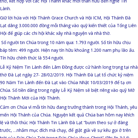
thờ, kết hợp với các Hội Thánh khác mời thân hữu đến nghe Tin
Lành.
Giữ lời hứa với Hội Thánh Grace Church và Hội ICM, Hội Thánh Đà
Lạt dâng 3.000.000 đồng mỗi tháng vào quỹ kiến thiết của Tổng Liên
Hội để giúp các chi hội khác xây nhà nguyện và nhà thờ.
Số người tin Chúa trong 10 năm qua: 1.793 người. Số tín hữu chịu
báp têm: 499 người. Hiện nay tín hữu khoảng 1.200 nam phụ lão ấu.
Tín hữu chính thức là 554 người.
Lễ Kỷ Niệm Tin Lành đến Lâm Đồng được cử hành long trọng tại nhà
thờ Đà Lạt ngày 27- 28/02/2019. Hội Thánh Đà Lạt tổ chức kỷ niệm
90 Năm Tin Lành đến Đà Lạt vào Chúa Nhật 10/03/2019 để tạ ơn
Chúa. Số tiền dâng trong ngày Lễ Kỷ Niệm sẽ biệt riêng vào quỹ Mở
Hội Thánh Mới của Hội Thánh.
Cảm ơn Chúa vì mỗi tín hữu đang trưởng thành trong Hội Thánh, yêu
mến Hội Thánh của Chúa. Nguyện kết quả Chúa ban hôm nay khích
lệ và thôi thúc Hội Thánh Tin Lành Đà Lạt “bươn theo sự ở đàng
trước, …nhắm mục đích mà chạy, để giật giải về sự kêu gọi ở trên
trời của Đức Chúa Trời trong Đức Chúa Jêsus Christ” (Phi-líp 3:14).