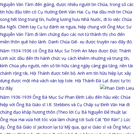
Nguyễn Văn Tầm đến giảng, được nhiều người tin Chúa, trong số các
tín hữu đầu tiên có Cụ Hường Đinh Văn Hai. Cụ Hai dầu mới tin Chúa
song hết lòng trung tín, hưởng lương hưu Nhà Nước, đi lo việc Chúa
Ba Ngôi. Ch
ính tay Cụ tự đánh xe ngựa, hiệp chung với Ông Mục Sư
Nguyễn Văn Tầm đi làm chứng đạo các nơi từ thành thị cho đến
miền thôn quê hẻo lánh. Danh Chúa Giê- xu được truyền rao đây đó.
Năm 1934-1936 có Ông Bà Mục Sư Trịnh An Mẹo được Đức Thánh
Linh xức dầu đến thi hành chức vụ cách khiêm nhường và trung tín,
kính Chúa yêu người, nên số tín hữu càng ngày càng gia tăng, nền tài
chánh rộng rãi, Hội Thánh được tiến bộ. Anh em tín hữu hiệp lực xây
dựng được một nhà vách ván lợp tole. Hội Thánh Đà Lạt được tự trị
từ đây.
Năm 1936-1939 Ông Bà Mục Sư Phan Đình Liệu đến hầu việc Chúa
hiệp với Ông Bà Giáo sĩ I.R. Stebbins và Cụ Chấp sự Đinh Văn Hai đi
chứng đạo khắp hương thôn (Theo lời Cụ Bà Nguyễn Để thuật lại:
Ông Họa Hai vừa hớt tóc vừa làm chứng tới Suối Cát “Đờ Răn”.) Lúc
ấy, Ông Bà Giáo sĩ Jackson lại từ Mỹ qua, quí vị Giáo sĩ và Ông Mục