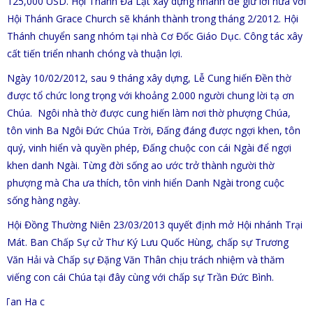
125,000 USD. Hội Thánh Đà Lạt xây dựng nhanh để giữ lời hứa với
Hội Thánh Grace Church sẽ khánh thành trong tháng 2/2012. Hội
Thánh chuyển sang nhóm tại nhà Cơ Đốc Giáo Dục. Công tác xây
cất tiến triển nhanh chóng và thuận lợi.
Ngày 10/02/2012, sau 9 tháng xây dựng, Lễ Cung hiến Đền thờ
được tổ chức long trọng với khoảng 2.000 người chung lời tạ ơn
Chúa. Ngôi nhà thờ được cung hiến làm nơi thờ phượng Chúa,
tôn vinh Ba Ngôi Đức Chúa Trời, Đấng đáng được ngợi khen, tôn
quý, vinh hiển và quyền phép, Đấng chuộc con cái Ngài để ngợi
khen danh Ngài. Từng đời sống ao ước trở thành người thờ
phượng mà Cha ưa thích, tôn vinh hiển Danh Ngài trong cuộc
sống hàng ngày.
Hội Đồng Thường Niên 23/03/2013 quyết định mở Hội nhánh Trại
Mát. Ban Chấp Sự cử Thư Ký Lưu Quốc Hùng, chấp sự Trương
Văn Hải và Chấp sự Đặng Văn Thân chịu trách nhiệm và thăm
viếng con cái Chúa tại đây cùng với chấp sự Trần Đức Bình.