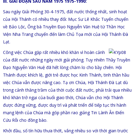
III. GIAI ĐOẠN SAU NĂM 1975 1975-1990:
Sau ngày Giải Phóng 30-4-1975, đất nước thống nhất, sinh hoạt
của Hội Thánh có nhiều thay đổi: Mục Sư Lê Khắc Tuyển chuyển
về Bảo Lộc, Ông bà Truyền Đạo Nguyễn Văn Huệ từ Thần Học
Viện Nha Trang chuyển đến làm Chủ Tọa mới của Hội Thánh Đà
Lạt.
Công việc Chúa gặp rất nhiều khó khăn vì hoàn cảnh
của đất nước những ngày mới giải phóng. Tuy nhiên Thầy Truyền
Đạo Nguyễn Văn Huệ đã hết lòng chăm lo cho bầy chiên. Hội
Thánh được khích lệ, giới trẻ được học Kinh Thánh, tinh thần hầu
việc Chúa vẫn được nâng cao. Tạ ơn Chúa, Hội Thánh Đà Lạt dù
trong cảnh thăng trầm của thời cuộc đất nước, phải trải qua nhiều
khó khăn trở ngại của buổi giao thời, Chúa vẫn cho Hội Thánh
được đứng vững, được duy trì và phát triển để tiếp tục thi hành
mạng lệnh của Chúa mà góp phần rao giảng Tin Lành Ân Điển
Cứu Rỗi cho đồng bào.
Khởi đầu, số tín hữu thưa thớt, vắng nhiều so với thời gian trước