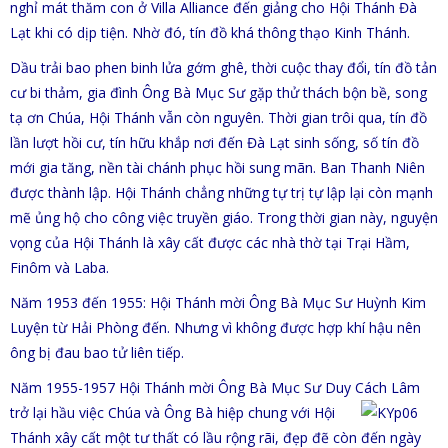
nghỉ mát thăm con ở Villa Alliance đến giảng cho Hội Thánh Đà
Lạt khi có dịp tiện. Nhờ đó, tín đồ khá thông thạo Kinh Thánh.
Dầu trải bao phen binh lửa gớm ghê, thời cuộc thay đổi, tín đồ tản
cư bi thảm, gia đình Ông Bà Mục Sư gặp thử thách bộn bề, song
tạ ơn Chúa, Hội Thánh vẫn còn nguyên. Thời gian trôi qua, tín đồ
lần lượt hồi cư, tín hữu khắp nơi đến Đà Lạt sinh sống, số tín đồ
mới gia tăng, nền tài chánh phục hồi sung mãn. Ban Thanh Niên
được thành lập. Hội Thánh chẳng những tự trị tự lập lại còn mạnh
mẽ ủng hộ cho công việc truyền giáo. Trong thời gian này, nguyện
vọng của Hội Thánh là xây cất được các nhà thờ tại Trại Hầm,
Finôm và Laba.
Năm 1953 đến 1955: Hội Thánh mời Ông Bà Mục Sư Huỳnh Kim
Luyện từ Hải Phòng đến. Nhưng vì không được hợp khí hậu nên
ông bị đau bao tử liên tiếp.
Năm 1955-1957 Hội Thánh mời Ông Bà Mục Sư Duy Cách
Lâm
trở lại hầu việc Chúa và Ông Bà hiệp chung với Hội
Thánh xây cất một tư thất có lầu rộng rãi, đẹp đẽ còn đến ngày