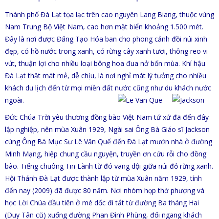
Thành phố Đà Lạt tọa lạc trên cao nguyên Lang Biang, thuộc vùng
Nam Trung Bộ Việt Nam, cao hơn mặt biển khoảng 1.500 mét.
Đây là nơi được Đấng Tạo Hóa ban cho phong cảnh đồi núi xinh
đẹp, có hồ nước trong xanh, có rừng cây xanh tươi, thông reo vi
vút, thuận lợi cho nhiều loại bông hoa đua nở bốn mùa. Khí hậu
Đà Lạt thật mát mẻ, dễ chịu, là nơi nghỉ mát lý tưởng cho nhiều
khách du lịch đến từ mọi miền đất nước cũng như du khách nước
ngoài.
Đức Chúa Trời yêu thương đồng bào Việt Nam tứ xứ đã đến đây
lập nghiệp, nên mùa Xuân 1929, Ngài sai Ông Bà Giáo s
ĩ
Jackson
cùng Ông Bà Mục Sư Lê Văn Quế đến Đà Lạt mướn nhà ở đường
Minh Mạng, hiệp chung cầu nguyện, truyền ơn cứu r
ỗi c
ho đồng
bào. Tiếng chuông Tin Lành từ đó vang dội giữa nú
i đỏ rừng xanh.
Hội Thánh Đà Lạt được thành lập từ mùa Xuân năm 19
2
9, tính
đến nay (2009) đã được 80 năm. Nơi nhóm họp thờ phượng và
học Lời Chúa đầu tiên ở mé dốc đi tắt từ đường Ba tháng Hai
(Duy Tân cũ) xuống đường Phan Đình Phùng, đối ngang khách