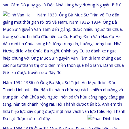
sạn Cẩm Đô (nay gọi là Dốc Nhà Làng hay đường Nguyễn Biểu).
Năm 1930, Ông Bà Mục Sư Trần Vô Tư đến
giảng một thời gian rồi trở về Nam. Năm 1932- 1934, Ông Bà
Mục Sư Nguyễn Văn Tầm đến giảng, được nhiều người tin Chúa,
trong số các tín hữu đầu tiên có Cụ Hường Đinh Văn Hai. Cụ Hai
dầu mới tin Chúa song hết lòng trung tín, hưởng lương hưu Nhà
Nước, đi lo việc Chúa Ba Ngôi. Ch
ính tay Cụ tự đánh xe ngựa,
hiệp chung với Ông Mục Sư Nguyễn Văn Tầm đi làm chứng đạo
các nơi từ thành thị cho đến miền thôn quê hẻo lánh. Danh Chúa
Giê- xu được truyền rao đây đó.
Năm 1934-1936 có Ông Bà Mục Sư Trịnh An Mẹo được Đức
Thánh Linh xức dầu đến thi hành chức vụ cách khiêm nhường và
trung tín, kính Chúa yêu người, nên số tín hữu càng ngày càng gia
tăng, nền tài chánh rộng rãi, Hội Thánh được tiến bộ. Anh em tín
hữu hiệp lực xây dựng được một nhà vách ván lợp tole. Hội Thánh
Đà Lạt được tự trị từ đây.
Năm 1936-1939 Ông Bà Mục Sư Phan Đình Liệu đến hầu việc