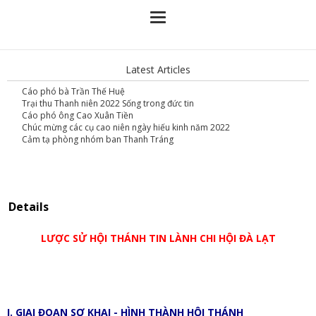
Latest Articles
Cáo phó bà Trần Thế Huệ
Trại thu Thanh niên 2022 Sống trong đức tin
Cáo phó ông Cao Xuân Tiền
Chúc mừng các cụ cao niên ngày hiếu kinh năm 2022
Cảm tạ phòng nhóm ban Thanh Tráng
Details
LƯỢC SỬ HỘI THÁNH TIN LÀNH CHI HỘI ĐÀ LẠT
I. GIAI ĐOẠN SƠ KHAI - HÌNH THÀNH HỘI THÁNH