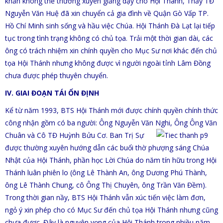
khăn không thể thường xuyên giảng dạy cho Hội Thánh, Thầy TĐ
Nguyễn Văn Huệ đã xin chuyển cả gia đình về Quận Gò Vấp TP.
Hồ Chí Minh sinh sống và hầu việc Chúa. Hội Thánh Đà Lạt lại tiếp
tục trong tình trạng không có chủ tọa. Trải một thời gian dài, các
ông có trách nhiệm xin chính quyền cho Mục Sư nơi khác đến chủ
tọa Hội Thánh nhưng không được vì người ngoài tỉnh Lâm Đồng
chưa được phép thuyên chuyển.
IV. GIAI ĐOẠN TÁI ỔN ĐỊNH
Kể từ năm 1993, BTS Hội Thánh mới được chính quyền chính thức
công nhận gồm có ba người: Ông Nguyễn Văn Nghi,
Ông Ông Văn
Chuân và Cô TĐ Huỳnh Bửu Cơ. Ban Trị Sự
được thường xuyên hướng dẫn các buổi thờ phượng sáng Chúa
Nhật của Hội Thánh, phần học Lời Chúa do năm tín hữu trong Hội
Thánh luân phiên lo (ông Lê Thành An, ông Dương Phú Thành,
ông Lê Thành Chung, cô Ông Thị Chuyên, ông Trần Văn Đềm).
Trong thời gian nầy, BTS Hội Thánh vẫn xúc tiến việc làm đơn,
ngỏ ý xin phép cho có Mục Sư đến chủ tọa Hội Thánh nhưng cũng
chưa được. Đây là nguyện vọng của Hội Thánh trong nhiều năm