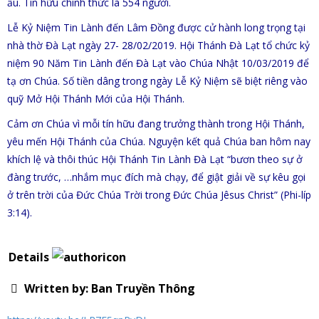
ấu. Tín hữu chính thức là 554 người.
Lễ Kỷ Niệm Tin Lành đến Lâm Đồng được cử hành long trọng tại
nhà thờ Đà Lạt ngày 27- 28/02/2019. Hội Thánh Đà Lạt tổ chức kỷ
niệm 90 Năm Tin Lành đến Đà Lạt vào Chúa Nhật 10/03/2019 để
tạ ơn Chúa. Số tiền dâng trong ngày Lễ Kỷ Niệm sẽ biệt riêng vào
quỹ Mở Hội Thánh Mới của Hội Thánh.
Cảm ơn Chúa vì mỗi tín hữu đang trưởng thành trong Hội Thánh,
yêu mến Hội Thánh của Chúa. Nguyện kết quả Chúa ban hôm nay
khích lệ và thôi thúc Hội Thánh Tin Lành Đà Lạt “bươn theo sự ở
đàng trước, …nhắm mục đích mà chạy, để giật giải về sự kêu gọi
ở trên trời của Đức Chúa Trời trong Đức Chúa Jêsus Christ” (Phi-líp
3:14).
Details
Written by:
Ban Truyền Thông