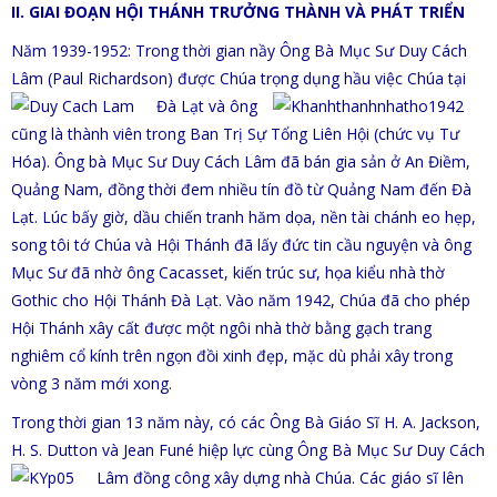
II. GIAI ĐOẠN HỘI THÁNH TRƯỞNG THÀNH VÀ PHÁT TRIỂN
Năm 1939-1952: Trong thời gian nầy Ông Bà Mục Sư Duy Cách
Lâm (Paul Richardson) được Chúa trọng
dụng hầu việc Chúa tại
Đà Lạt và ông
cũng là thành viên trong Ban Trị Sự Tổng Liên Hội (chức vụ Tư
Hóa).
Ông bà Mục Sư Duy Cách Lâm đã bán gia sản ở An Điềm,
Quảng Nam, đồng thời đem nhiều tín đồ từ Quảng Nam đến Đà
Lạt. Lúc bấy giờ, dầu chiến tranh hăm dọa, nền tài chánh eo hẹp,
song tôi tớ Chúa và Hội Thánh đã
lấy đức tin cầu nguyện và ông
Mục Sư đã nhờ ông Cacasset, kiến trúc sư, họa kiểu nhà thờ
Gothic cho
Hội Thánh Đà Lạt. Vào năm 1942, Chúa đã cho phép
Hội Thánh xây cất được một ngôi nhà thờ bằng gạch trang
nghiêm cổ kính trên ngọn đồi xinh đẹp, mặc dù phải xây trong
vòng 3 năm mới xong.
Trong thời gian 13 năm này, có các Ông Bà Giáo Sĩ H. A. Jackson,
H. S. Dutton và Jean Funé hiệp lực cùng Ông Bà Mục Sư Duy
Cách
Lâm đồng công xây dựng nhà Chúa. Các giáo sĩ lên