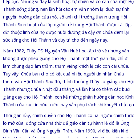
tiếp tục. Nhưng vì đây là sinh hoạt tự nhiên và có cần của một Hội
Thánh sống động, nên lần hồi các em vẫn nhóm lại dưới sự tình
nguyện hướng dẫn của một số anh chị trưởng thành trong Hội
Thánh. Sinh hoạt của lớp người trẻ trong Hội Thánh được tái lập,
đời thuộc linh của họ được nuôi dưỡng đã cậy ơn Chúa đem lại
sức sống cho Hội Thánh và duy trì cho đến ngày nay.
Năm 1982, Thầy TĐ Nguyễn Văn Huệ học tập trở về nhưng vẫn
không được phép giảng cho Hội Thánh một thời gian dài, chỉ đi
làm chứng đạo âm thầm, thăm viếng khích lệ các con cái Chúa.
Tuy vậy, Chúa ban cho có kết quả nhiều người tin nhận Chúa
thêm vào Hội Thánh. Sau đó, thỉnh thoảng Thầy có giảng cho Hội
Thánh những Chúa Nhật đầu tháng, và lần hồi có thêm các buổi
giảng dạy cho Hội Thánh, xen kẽ những phần hướng dẫn học Kinh
Thánh của các tín hữu trước nay vẫn phụ trách khi khuyết chủ tọa.
Thời gian nầy, chính quyền cho Hội Thánh có hai người chính thức
lo mở cửa, đóng cửa nhà thờ để giáo dân tự hành lễ đó là Ông
Đinh Văn Cẩn và Ông Nguyễn Trấn. Năm 1990, vì điều kiện khó