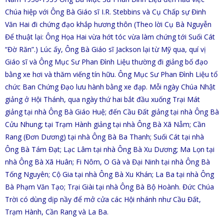
Chúa hiệp với Ông Bà Giáo sĩ I.R. Stebbins và Cụ Chấp sự Đinh
Văn Hai đi chứng đạo khắp hương thôn (Theo lời Cụ Bà Nguyễn
Để thuật lại: Ông Họa Hai vừa hớt tóc vừa làm chứng tới Suối Cát
“Đờ Răn”.) Lúc ấy, Ông Bà Giáo sĩ Jackson lại từ Mỹ qua, quí vị
Giáo sĩ và Ông Mục Sư Phan Đình Liệu thường đi giảng bố đạo
bằng xe hơi và thăm viếng tín hữu. Ông Mục Sư Phan Đình Liệu tổ
chức Ban Chứng Đạo lưu hành bằng xe đạp. Mỗi ngày Chúa Nhật
giảng ở Hội Thánh, qua ngày thứ hai bắt đầu xuống Trại Mát
giảng tại nhà Ông Bà Giáo Huệ; đến Cầu Đất giảng tại nhà Ông Bà
Cửu Nhung; tại Trạm Hành giảng tại nhà Ông Bà Xã Nẫm; Cần
Rang (Đơn Dương) tại nhà Ông Bà Ba Thanh; Suối Cát tại nhà
Ông Bà Tám Đạt; Lạc Lâm tại nhà Ông Bà Xu Dương; Ma Lọn tại
nhà Ông Bà Xã Huân; Fi Nôm, O Gà và Đại Ninh tại nhà Ông Bà
Tống Nguyên; Cộ Gia tại nhà Ông Bà Xu Khán; La Ba tại nhà Ông
Bà Phạm Văn Tạo; Trại Giài tại nhà Ông Bà Bộ Hoành. Đức Chúa
Trời có dùng dịp nầy để mở cửa các Hội nhánh như Cầu Đất,
Trạm Hành, Cần Rang và La Ba.