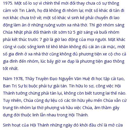
1975. Một số lo sợ vì chính thể mới đổi thay chưa có sự thông
cảm với Tin Lành, họ đã không đi nhóm lại; một số khác di tản đi
nơi khác chưa trở về; một số khác vì sinh kế phải chuyển đi lao
động làm ăn ở những ruộng vườn xa nhà thờ. Thì giờ nhóm sáng
Chúa Nhật phải đổi thành rất sớm từ 5 giờ sáng và buổi nhóm
phải kết thúc trước 7 giờ là giờ lao động của mọi người. Mặt khác
cũng vì cuộc sống kinh tế khó khăn không đủ cái ăn cái mặc, một
số gia đình ở xa nhà thờ cũng không đủ phương tiện xe cộ cho cả
gia đình đến nhóm, lúc bấy giờ xe đạp là phương tiện giao thông
tốt nhất.
Năm 1978, Thầy Truyền Đạo Nguyễn Văn Huệ đi học tập cải tạo,
Ban Trị Sự bị buộc phải tự giải tán. Tín hữu lo sợ, công việc Hội
Thánh tưởng chừng phải tàn lụi, không còn biết tương lai thế nào.
Tuy nhiên, Chúa cũng dự liệu có các tín hữu yêu mến Chúa vẫn cứ
trung tín nhóm lại thờ phượng và hầu việc Chúa, âm thầm gây
dựng đời thuộc linh lẫn nhau trong Hội Thánh.
Sinh hoạt của Hội Thánh những ngày đó khởi đầu chỉ là mở cửa