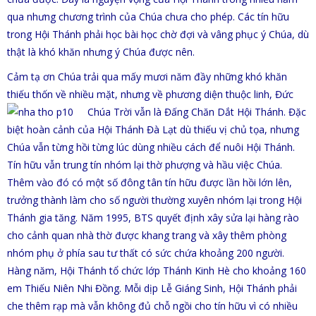
qua nhưng chương trình của Chúa chưa cho phép. Các tín hữu
trong Hội Thánh phải học bài học chờ đợi và vâng phục ý Chúa, dù
thật là khó khăn nhưng ý Chúa được nên.
Cảm tạ ơn Chúa trải qua mấy mươi năm đầy những khó khăn
thiếu thốn về nhiều mặt, nhưng về phương diện thuộc linh, Đức
Chúa Trời vẫn là Đấng Chăn Dắt Hội Thánh.
Đặc
biệt hoàn cảnh của Hội Thánh Đà Lạt dù thiếu vị chủ tọa, nhưng
Chúa vẫn từng hồi từng lúc dùng nhiều cách để nuôi Hội
Thánh.
Tín hữu vẫn trung tín nhóm lại thờ phượng và hầu việc Chúa.
Thêm vào đó có một số đông tân tín hữu được lần hồi lớn lên,
trưởng thành làm cho số người thường xuyên nhóm lại trong Hội
Thánh gia tăng. Năm 1995, BTS quyết định xây sửa lại hàng rào
cho cảnh quan nhà thờ được khang trang và xây thêm phòng
nhóm phụ ở phía sau tư thất có sức chứa khoảng 200 người.
Hàng năm, Hội Thánh tổ chức lớp Thánh Kinh Hè cho khoảng 160
em Thiếu Niên Nhi Đồng. Mỗi dịp Lễ Giáng Sinh, Hội Thánh phải
che thêm rạp mà vẫn không đủ chỗ ngồi cho tín hữu vì có nhiều