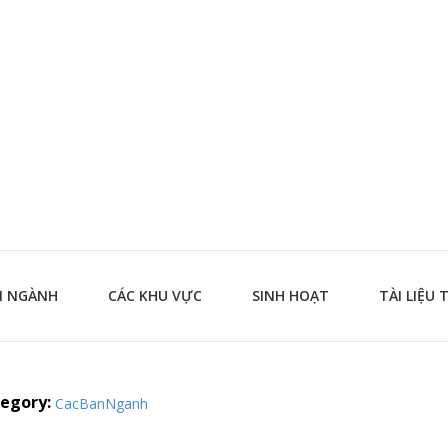
N NGÀNH
CÁC KHU VỰC
SINH HOẠT
TÀI LIỆU 
egory:
CacBanNganh