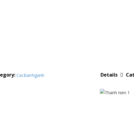
egory:
Cat
Details
CacBanNganh