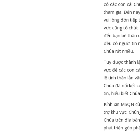
có các con cái C
tham gia. Đến nay
vui lòng đón tiếp
vực cũng tổ chức 
đến bạn bè thân 
đều có người tin 
Chúa rất nhiều.
Tuy được thành 
vực để các con cá
lệ tinh thần lẫn v
Chúa đã nối kết c
tin, hiểu biết Ch
Kính xin MSQN cùn
trợ khu vực. Chún
Chúa trên địa bà
phát triển góp ph