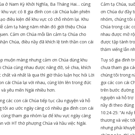
húa ở Nam Kỳ Khởi Nghĩa, Ba Tháng Hai… cùng
Cảm tạ Chúa, suố
 khu vực có 8 gia đình con cái Chúa luân phiên
ơn Chúa dư đầy t
 tạo điều kiện để khu vực có chỗ nhóm lại. Khu
nhóm, chúng tôi đ
lễ cảm tạ hàng năm nhân đó giới thiệu Chúa
Chúa trong các c
quen. Cảm ơn Chúa mỗi lần cảm tạ Chúa cho
nhau được mở rộn
nhận Chúa, điều nầy đã khích lệ tinh thần con cái
được tập tành tr
thăm viếng lẫn nh
lập muộn màng nhưng cảm ơn Chúa dùng khu
Tuy số gia đình 
i Chúa cùng nhau được nâng đỡ, sẻ chia, khích
chưa tham gia cá
ật chất và nhất là qua thì giờ thảo luận học hỏi Lời
chúng tôi trong n
on cái Chúa lại với nhau, cùng lớn lên trong đức
gọi các con cái 
úa và yêu mến Ngài nhiều hơn.
trên bước đường 
nguyện và hỗ trợ
g các con cái Chúa tiếp tục cầu nguyện và hỗ
nầy đi theo đúng
g tôi ao ước ngày càng có nhiều gia đình con cái
10:24-25: “Ai nấy
n cùng tham gia nhóm lại để khu vực ngày càng
thương và việc tố
ần với HT thờ phượng Chúa và hầu việc Ngài.
nhưng phải khuyê