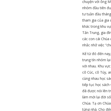
chuyện với ông M
nhóm đầu tiên đượ
tư tuần đầu tháng
tham gia của gia 
khác trong khu vự
Tấn Trung, gia đì
các con cái Chúa
nhắc nhở việc “ch
Kể từ đó đến nay, 
trung tín nhóm lạ
với nhau. Khu vực
cô Cúc, cô Túy, a
cùng nhau học sác
tiếp tục học sách
đã được nói lên t
làm mới lại đời s
Chúa. Tạ ơn Chúa,
từng nhà. Cho đến