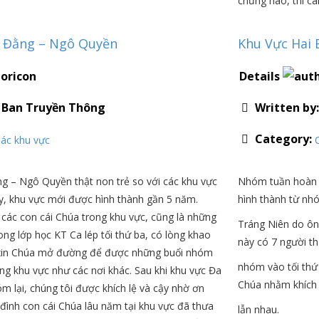
chừng nào, thì cà
h Đằng – Ngô Quyền
Khu Vực Hai 
Details
:
Ban Truyền Thông
Written by
Category:
ác khu vực
g – Ngô Quyền thật non trẻ so với các khu vực
Nhóm tuần hoàn 
y, khu vực mới được hình thành gần 5 năm.
hình thành từ nh
các con cái Chúa trong khu vực, cũng là những
Tráng Niên do ô
ong lớp học KT Ca lép tối thứ ba, có lòng khao
này có 7 người t
 xin Chúa mở đường để được những buổi nhóm
nhóm vào tối thứ 
ong khu vực như các nơi khác. Sau khi khu vực Đa
Chúa nhằm khích 
m lại, chúng tôi được khích lệ và cậy nhờ ơn
 đình con cái Chúa lâu năm tại khu vực đã thưa
lẫn nhau.