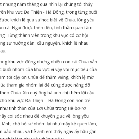
t những năm tháng qua nhìn lại chúng tôi thấy
rên khu vực Đa Thiện - Hà Đông, trong từng buổi
ược khích lệ qua sự học biết về Chúa, lòng yêu
on cái Ngài được thêm lên, tinh thần quan tâm
g. Từng thành viên trong khu vực có cơ hội
ong sự hướng dẫn, cầu nguyện, khích lệ nhau,
au.
trong khu vực đông nhưng nhiều con cái Chúa vẫn
c buổi nhóm của khu vực vì vậy với mục tiêu của
ăm tới cậy ơn Chúa để thăm viếng, khích lệ mời
Chúa tham gia nhóm lại để cùng được nâng đỡ
theo Chúa. Xin quý ông bà anh chị thêm lời cầu
 cho khu vực Đa Thiện – Hà Đông còn non trẻ
 như tinh thần của Lời Chúa trong Hê-bơ-rơ
 hãy coi sóc nhau để khuyên giục về lòng yêu
t lành; chớ bỏ sự nhóm lại như mấy kẻ quen làm,
n bảo nhau, và hễ anh em thấy ngày ấy hầu gần