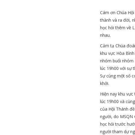
Cám ơn Chúa Hội T
thành và ra đời, 
học hỏi thêm về L
nhau.
Cảm tạ Chúa đoái
khu vực Hòa Bình 
nhóm buổi nhóm đ
lúc 19h00 với sự
Sự cùng một số co
khởi.
Hiện nay khu vực
lúc 19h00 và cùng
của Hội Thánh đề
người, do MSQN v
học hỏi trước hướ
người tham dự ngo