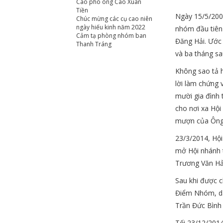
Cáo phó ông Cao Xuân
Tiền
Ngày 15/5/2008
Chúc mừng các cụ cao niên
ngày hiếu kinh năm 2022
nhóm đầu tiên 
Cảm tạ phòng nhóm ban
Đăng Hải. Ước 
Thanh Tráng
và ba tháng s
Không sao tả h
lời làm chứng 
mười gia đình 
cho nơi xa Hộ
mượn của Ông 
23/3/2014, Hộ
mở Hội nhánh 
Trương Văn Hả
Sau khi được c
Điểm Nhóm, da
Trần Đức Bình
Tối 23/12/2014