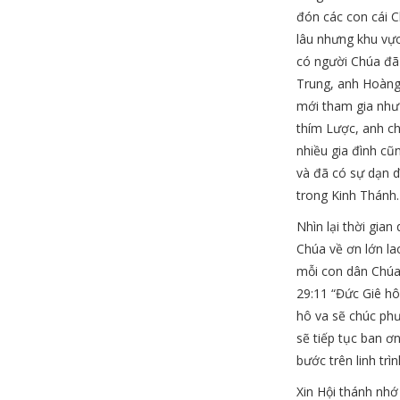
đón các con cái C
lâu nhưng khu vực
có người Chúa đ
Trung, anh Hoàng
mới tham gia như
thím Lược, anh c
nhiều gia đình cũ
và đã có sự dạn 
trong Kinh Thánh.
Nhìn lại thời gian
Chúa về ơn lớn l
mỗi con dân Chúa 
29:11 “Đức Giê h
hô va sẽ chúc phư
sẽ tiếp tục ban ơn
bước trên linh tr
Xin Hội thánh nhớ