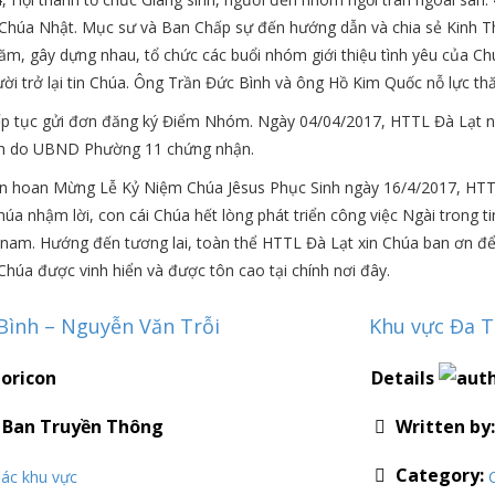
 Chúa Nhật. Mục sư và Ban Chấp sự đến hướng dẫn và chia sẻ Kinh Th
ăm, gây dựng nhau, tổ chức các buổi nhóm giới thiệu tình yêu của Ch
ời trở lại tin Chúa. Ông Trần Đức Bình và ông Hồ Kim Quốc nỗ lực th
iếp tục gửi đơn đăng ký Điểm Nhóm. Ngày 04/04/2017, HTTL Đà Lạt 
h do UBND Phường 11 chứng nhận.
n hoan Mừng Lễ Kỷ Niệm Chúa Jêsus Phục Sinh ngày 16/4/2017, HTT
húa nhậm lời, con cái Chúa hết lòng phát triển công việc Ngài trong t
 nam. Hướng đến tương lai, toàn thể HTTL Đà Lạt xin Chúa ban ơn đ
úa được vinh hiển và được tôn cao tại chính nơi đây.
Bình – Nguyễn Văn Trỗi
Khu vực Đa T
Details
:
Ban Truyền Thông
Written by
Category:
ác khu vực