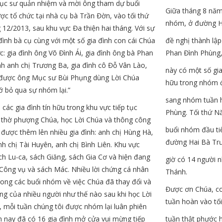
ục sư quản nhiệm và mời ông tham dự buổi
Giữa tháng 8 năm
c tổ chức tại nhà cụ bà Trần Đờn, vào tối thứ
nhóm, ở đường H
 12/2013, sau khu vực Đa thiện hai tháng. Với sự
đình bà cụ cùng với một số gia đình con cái Chúa
đề nghị thành lậ
c: gia đình ông Võ Đình Ái, gia đình ông bà Phan
Phan Đình Phùng, 
nh anh chị Trương Ba, gia đình cô Đỗ Vân Lào,
này có một số gi
 được ông Mục sư Bùi Phụng dùng Lời Chúa
hữu trong nhóm 
ớ bỏ qua sự nhóm lại.”
sang nhóm tuần h
các gia đình tín hữu trong khu vực tiếp tục
Phùng. Tối thứ 
i thờ phượng Chúa, học Lời Chúa và thông công
buổi nhóm đầu ti
 được thêm lên nhiều gia đình: anh chị Hùng Hà,
đường Hai Bà Trư
nh chị Tài Huyên, anh chị Bình Liên. Khu vực
h Lu-ca, sách Giăng, sách Gia Cơ và hiện đang
giờ có 14 người 
 Công vụ và sách Mác. Nhiều lời chứng cá nhân
Thánh.
rong các buổi nhóm về việc Chúa đã thay đổi và
Được ơn Chúa, co
ống của nhiều người như thế nào sau khi học Lời
tuần hoàn vào tố
 mỗi tuần chúng tôi được nhóm lại luân phiên
 nay đã có 16 gia đình mở cửa vui mừng tiếp
tuần thật phước 