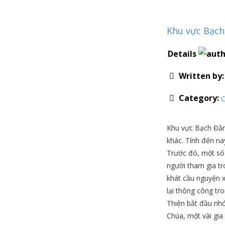
Khu vực Bạc
Details
Written by
Category:
C
Khu vực Bạch Đằn
khác. Tính đến na
Trước đó, một số 
người tham gia tr
khát cầu nguyện
lại thông công tr
Thiện bắt đầu nhó
Chúa, một vài gia