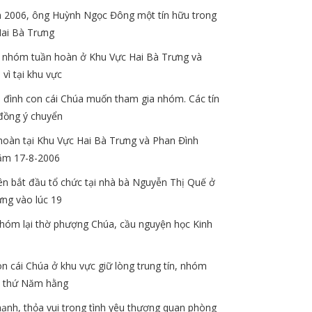
 2006, ông Huỳnh Ngọc Đông một tín hữu trong
ai Bà Trưng
p nhóm tuần hoàn ở Khu Vực Hai Bà Trưng và
vì tại khu vực
a đình con cái Chúa muốn tham gia nhóm. Các tín
đồng ý chuyển
oàn tại Khu Vực Hai Bà Trưng và Phan Đình
Năm 17-8-2006
ên bắt đầu tổ chức tại nhà bà Nguyễn Thị Quế ở
ng vào lúc 19
nhóm lại thờ phượng Chúa, cầu nguyện học Kinh
n cái Chúa ở khu vực giữ lòng trung tín, nhóm
i thứ Năm hằng
hạnh, thỏa vui trong tình yêu thương quan phòng