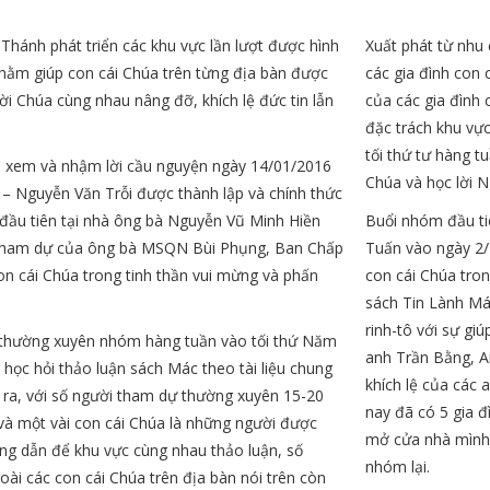
hánh phát triển các khu vực lần lượt được hình
Xuất phát từ nhu
nhằm giúp con cái Chúa trên từng địa bàn được
các gia đình con 
ời Chúa cùng nhau nâng đỡ, khích lệ đức tin lẫn
của các gia đình 
đặc trách khu vự
tối thứ tư hàng 
 xem và nhậm lời cầu nguyện ngày 14/01/2016
Chúa và học lời N
– Nguyễn Văn Trỗi được thành lập và chính thức
ầu tiên tại nhà ông bà Nguyễn Vũ Minh Hiền
Buổi nhóm đầu ti
 tham dự của ông bà MSQN Bùi Phụng, Ban Chấp
Tuấn vào ngày 2/1
n cái Chúa trong tinh thần vui mừng và phấn
con cái Chúa tron
sách Tin Lành Má
rinh-tô với sự g
 thường xuyên nhóm hàng tuần vào tối thứ Năm
anh Trần Bằng, A
 học hỏi thảo luận sách Mác theo tài liệu chung
khích lệ của các 
 ra, với số người tham dự thường xuyên 15-20
nay đã có 5 gia đ
à một vài con cái Chúa là những người được
mở cửa nhà mình 
ng dẫn để khu vực cùng nhau thảo luận, số
nhóm lại.
ài các con cái Chúa trên địa bàn nói trên còn