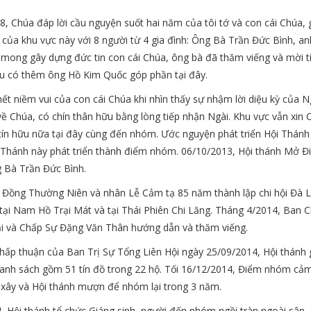
, Chúa đáp lời cầu nguyện suốt hai năm của tôi tớ và con cái Chúa, 
của khu vực này với 8 người từ 4 gia đình: Ông Bà Trần Đức Bình, a
mong gây dựng đức tin con cái Chúa, ông bà đã thăm viếng và mời tí
au có thêm ông Hồ Kim Quốc góp phần tại đây.
ết niềm vui của con cái Chúa khi nhìn thấy sự nhậm lời diệu kỳ của 
về Chúa, có chín thân hữu bằng lòng tiếp nhận Ngài. Khu vực vẫn xi
tín hữu nữa tại đây cùng đến nhóm. Ước nguyện phát triển Hội Thánh 
i Thánh này phát triển thành điểm nhóm. 06/10/2013, Hội thánh Mở
Bà Trần Đức Bình.
i Đồng Thường Niên và nhân Lễ Cảm tạ 85 năm thành lập chi hội Đà L
tại Nam Hồ Trại Mát và tại Thái Phiên Chi Lăng. Tháng 4/2014, Ban
i và Chấp Sự Đặng Văn Thân hướng dẫn và thăm viếng.
hấp thuận của Ban Trị Sự Tổng Liên Hội ngày 25/09/2014, Hội thánh 
nh sách gồm 51 tín đồ trong 22 hộ. Tối 16/12/2014, Điểm nhóm cả
 xây và Hội thánh mượn để nhóm lại trong 3 năm.
, Hội thánh tổ chức Giáng sinh, người đến nhóm ngồi tràn ngoài sân.