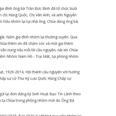
gia đình ông bà Trần Đức Bình đã tổ chức buổi
nh chị Hùng Quốc, Chị Vân Anh, và anh Nguyễn
n hữu nhóm lại tại nhà ông. Chúa dùng ông bà;
Ngài. Năm gia đình nhóm lại thường xuyên. Qua
n Chúa thêm ơn để chăm sóc và mời gọi thêm
vẫn nung nấu mỗi lời cầu nguyện, nài xin Chúa
 Điểm Nhóm Nam Hồ - Trại Mát, tại phòng nhóm
ạt, 1929-2014, Hội thánh cầu nguyện với hướng
 Chấp sự cử Thư Ký Lưu Quốc Hùng Chấp sự
gửi lại đơn đăng ký Sinh Hoạt Đạo Tin Lành theo
m tạ Chúa trong phòng nhóm mới do Ông Bà
 4/01/2015: Ban Chấp Sự thông qua việc nhóm lại