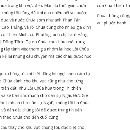
húa trong khu vực đến. Mặc dù thời gian chưa
của Cha Thiên Th
 chúng tôi cũng đã trải qua nhiều nỗi vui buồn;
Chúa thông công, 
ã đưa về nước Chúa sớm như anh Phan Tấn
an, phước hạnh.
 Cao Thắng, và rồi Chúa cũng cho nhiều gia đình
 cô Thiên Minh, cô Phương, anh chị Tâm Hằng,
hị Dũng Tâm.. Tạ ơn Chúa các cháu nhỏ trong
ng tập tành việc tham gia nhóm lại học Lời Chúa
dĩ kể lại những câu chuyện mà các cháu được học
 qua, chúng tôi chỉ biết dâng lời ngợi khen cảm tạ
ao Chúa dành cho khu vực cũng như cho từng
trên đất, như Lời Chúa hứa trong Thi thiên
ô va sẽ ban sức mạnh cho dân sự Ngài, Đức Giê
ớc bình an cho dân sự Ngài”, chúng tôi tin Chúa
 và dẫn dắt chúng tôi để được trung tín tiến
ình theo Chúa cho đến cuối cùng.
 cầu thay cho khu vực chúng tôi, đặc biệt cho