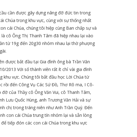
 cầu cần được gây dựng nâng đỡ đức tin trong
cái Chúa trong khu vực, cùng với sự thống nhất
con cái Chúa, chúng tôi hiệp cùng Ban chấp sự và
c là cô Ông Thị Thanh Tâm đã hiệp nhau lại vào
tuần từ 19g đến 20g30 nhóm nhau lại thờ phượng
gài.
ên được bắt đầu tại Gia đình ông bà Trần Văn
0/2013 Với số thành viên rất ít chỉ vài gia đình
g khu vực. Chúng tôi bắt đầu học Lời Chúa từ
c rồi đến Công Vụ Các Sứ Đồ, Thơ Rô ma, I Cô-
iúp đỡ của Thầy cô Ông Văn Vui, cô Thanh Tâm,
nh Lưu Quốc Hùng, anh Trương Văn Hải và sự
anh chị trong tráng niên như Anh Trần Quý. Đến
ình con cái Chúa trung tín nhóm lại và sẵn lòng
để tiếp đón các con cái Chúa trong khu vực